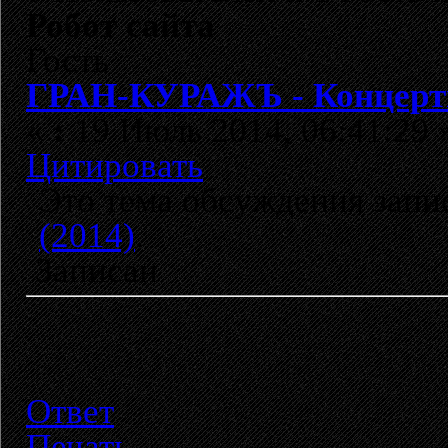
Робот сайта
Гость
ГРАН-КУРАЖЪ - Концертн
«
:
19 Июль 2014, 06:41:29 
Цитировать
Это тема обсуждения зап
(2014)
.
Записан
Ответ
Печать