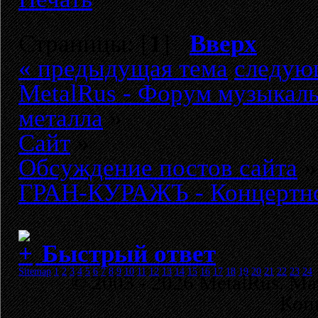
Страницы: [
1
]
Вверх
« предыдущая тема
следую
MetalRus - Форум музыкаль
металла
»
Сайт
»
Обсуждение постов сайта
»
ГРАН-КУРАЖЪ - Концертное
Быстрый ответ
Sitemap
1
2
3
4
5
6
7
8
9
10
11
12
13
14
15
16
17
18
19
20
21
22
23
24
© 2003 - 2026 MetalRus. М
Коп