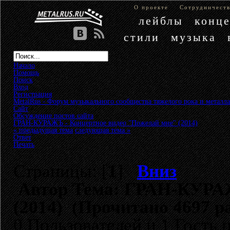
О проекте
Сотрудничест
лейблы
конц
стили
музыка
Начало
Помощь
Поиск
Вход
Регистрация
MetalRus - Форум музыкального сообщества тяжелого рока и металла
Сайт
»
Обсуждение постов сайта
»
ГРАН-КУРАЖЪ - Концертное видео "Пожелай мне" (2014)
« предыдущая тема
следующая тема »
Ответ
Печать
Страницы: [
1
]
Вниз
Автор
Тема: ГРАН-КУРАЖ
(2014) (Прочитано 4697 ра
0 Пользователей и 1 Гость 