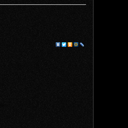
щено.