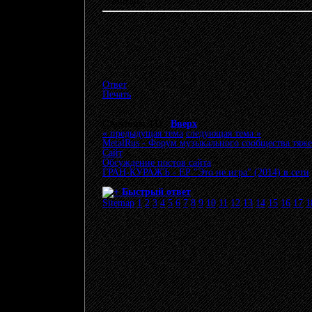
Записан
Ответ
Печать
Страницы: [
1
]
Вверх
« предыдущая тема
следующая тема »
MetalRus - Форум музыкального сообщества тяже
Сайт
»
Обсуждение постов сайта
»
ГРАН-КУРАЖЪ - ЕР "Это не игра" (2014) в сети
Быстрый ответ
Sitemap
1
2
3
4
5
6
7
8
9
10
11
12
13
14
15
16
17
1
© 20