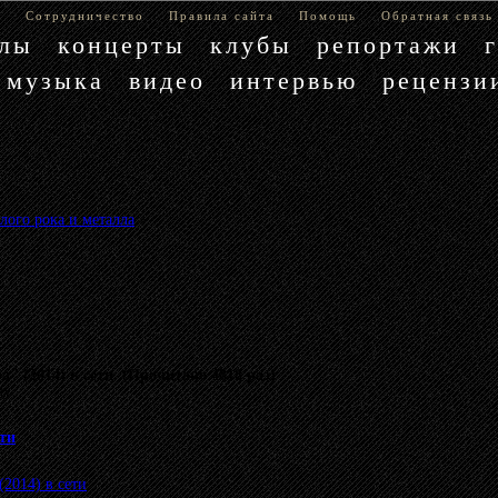
е
Сотрудничество
Правила сайта
Помощь
Обратная связь
блы
концерты
клубы
репортажи
музыка
видео
интервью
рецензи
лого рока и металла
»
 (2014) в сети (Прочитано 4818 раз)
му.
ти
(2014) в сети
.