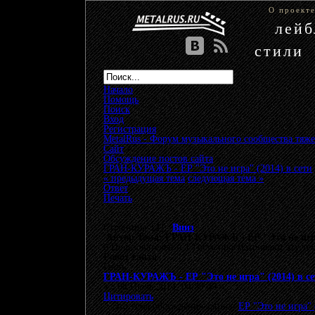
О проект
лей
стили
Начало
Помощь
Поиск
Вход
Регистрация
MetalRus - Форум музыкального сообщества тяже
Сайт
»
Обсуждение постов сайта
»
ГРАН-КУРАЖЪ - ЕР "Это не игра" (2014) в сети
« предыдущая тема
следующая тема »
Ответ
Печать
Страницы: [
1
]
Вниз
Автор
Тема: ГРАН-КУРАЖЪ - ЕР "Это не игра"
0 Пользователей и 1 Гость просматривают эту те
Робот сайта
Гость
ГРАН-КУРАЖЪ - ЕР "Это не игра" (2014) в се
«
:
08 Июль 2014, 04:39:49 »
Цитировать
Это тема обсуждения записи
ЕР "Это не игра" 