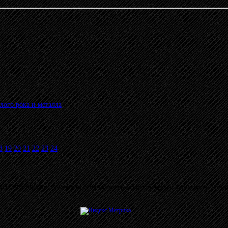
лого рока и металла
»
8
19
20
21
22
23
24
03 - 2026 MetalRus. Материалы сайта защищены авторским правом. Копирование запре